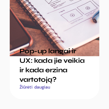
Pop-up langai ir
UX: kada jie veikia
ir kada erzina
vartotoją?
Žiūrėti daugiau