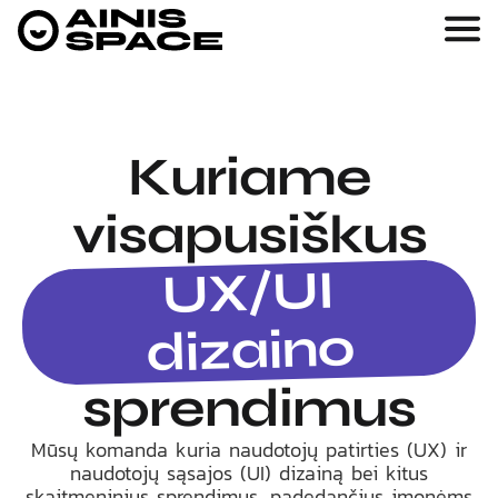
Kuriame
visapusiškus
UX/UI
dizaino
sprendimus
Mūsų komanda kuria naudotojų patirties (UX) ir
naudotojų sąsajos (UI) dizainą bei kitus
skaitmeninius sprendimus, padedančius įmonėms