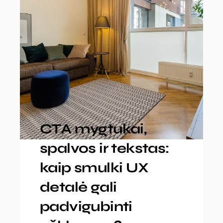
CTA mygtukai,
spalvos ir tekstas:
kaip smulki UX
detalė gali
padvigubinti