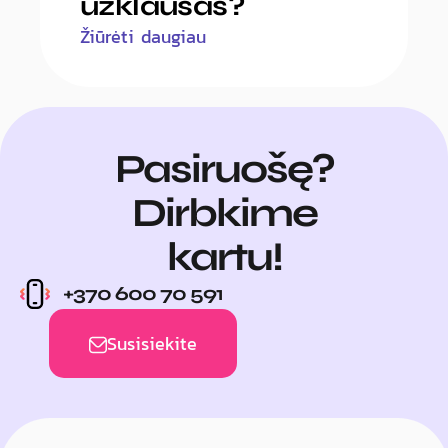
užklausas?
Žiūrėti daugiau
Pasiruošę?
Dirbkime
kartu!
+370 600 70 591
Susisiekite