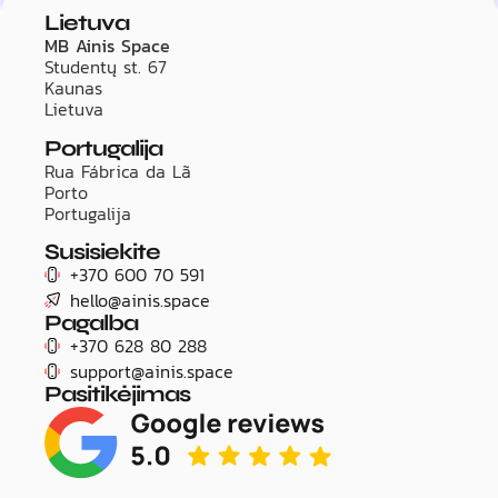
Lietuva
MB Ainis Space
Studentų st. 67
Kaunas
Lietuva
Portugalija
Rua Fábrica da Lã
Porto
Portugalija
Susisiekite
+370 600 70 591
hello@ainis.space
Pagalba
+370 628 80 288
support@ainis.space
Pasitikėjimas
Title