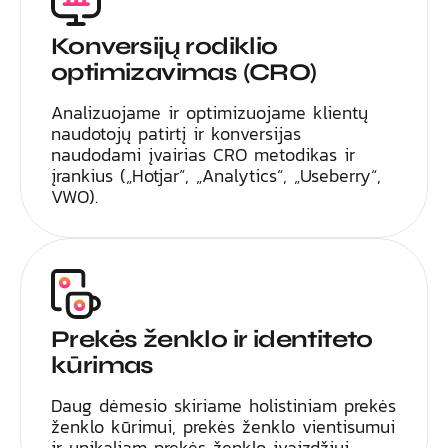
Konversijų rodiklio
optimizavimas (CRO)
Analizuojame ir optimizuojame klientų
naudotojų patirtį ir konversijas
naudodami įvairias CRO metodikas ir
įrankius („Hotjar“, „Analytics“, „Useberry“,
VWO).
Prekės ženklo ir identiteto
kūrimas
Daug dėmesio skiriame holistiniam prekės
ženklo kūrimui, prekės ženklo vientisumui
ir unikaliam prekės ženklo įvaizdžiui.