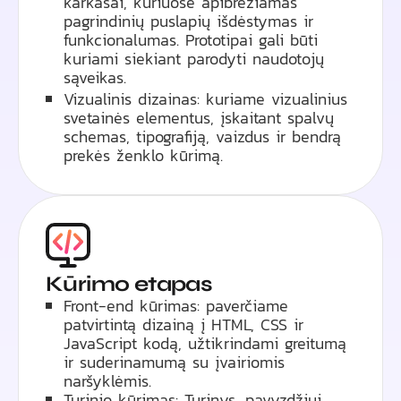
karkasai, kuriuose apibrėžiamas
pagrindinių puslapių išdėstymas ir
funkcionalumas. Prototipai gali būti
kuriami siekiant parodyti naudotojų
sąveikas.
Vizualinis dizainas: kuriame vizualinius
svetainės elementus, įskaitant spalvų
schemas, tipografiją, vaizdus ir bendrą
prekės ženklo kūrimą.
Kūrimo etapas
Front-end kūrimas: paverčiame
patvirtintą dizainą į HTML, CSS ir
JavaScript kodą, užtikrindami greitumą
ir suderinamumą su įvairiomis
naršyklėmis.
Turinio kūrimas: Turinys, pavyzdžiui,