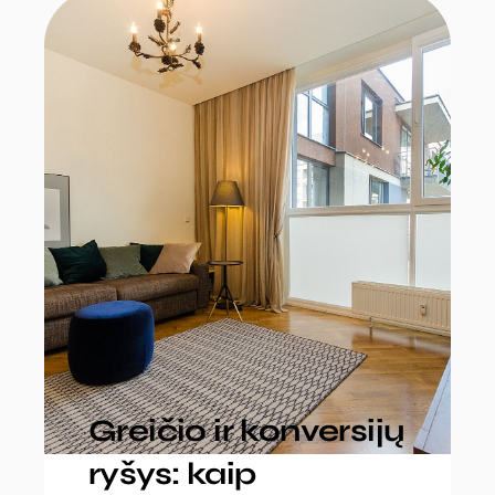
Greičio ir konversijų
ryšys: kaip