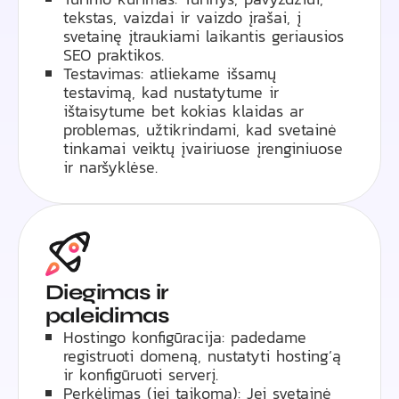
tekstas, vaizdai ir vaizdo įrašai, į
svetainę įtraukiami laikantis geriausios
SEO praktikos.
Testavimas: atliekame išsamų
testavimą, kad nustatytume ir
ištaisytume bet kokias klaidas ar
problemas, užtikrindami, kad svetainė
tinkamai veiktų įvairiuose įrenginiuose
ir naršyklėse.
Diegimas ir
paleidimas
Hostingo konfigūracija: padedame
registruoti domeną, nustatyti hosting’ą
ir konfigūruoti serverį.
Perkėlimas (jei taikoma): Jei svetainė