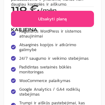
daugiau kontrolės ir aiškumo.
119 €
/mėn.
Užsakyti planą
KAS ĮEINA
Reguliarūs WordPress ir sistemos
atnaujinimai
Atsarginės kopijos ir atkūrimo
galimybė
24/7 saugumo ir veikimo stebėjimas
Padidintas svetainės būklės
monitoringas
WooCommerce palaikymas
Google Analytics / GA4 rodiklių
stebėjimas
Trumpi ir aiškūs pastebėjimai, kas