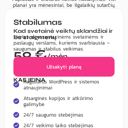
planai yra mėnesiniai, be ilgalaikių sutarčių.
Stabilumas
Kad svetainė veiktų sklandžiai ir
Skirtas reprezentacinėms svetainėms ir
be staigmenų
paslaugų verslams, kuriems svarbiausia –
saugumas ir stabilus veikimas.
59 €
/mėn.
Užsakyti planą
KAS ĮEINA
Reguliarūs WordPress ir sistemos
atnaujinimai
Atsarginės kopijos ir atkūrimo
galimybė
24/7 saugumo stebėjimas
24/7 veikimo laiko stebėjimas