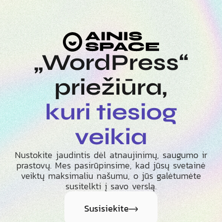
„WordPress“
priežiūra,
kuri tiesiog
veikia
Nustokite jaudintis dėl atnaujinimų, saugumo ir
prastovų. Mes pasirūpinsime, kad jūsų svetainė
veiktų maksimaliu našumu, o jūs galėtumėte
susitelkti į savo verslą.
Susisiekite