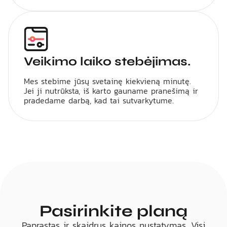
Veikimo laiko stebėjimas.
Mes stebime jūsų svetainę kiekvieną minutę.
Jei ji nutrūksta, iš karto gauname pranešimą ir
pradedame darbą, kad tai sutvarkytume.
Pasirinkite planą
Paprastas ir skaidrus kainos nustatymas. Visi