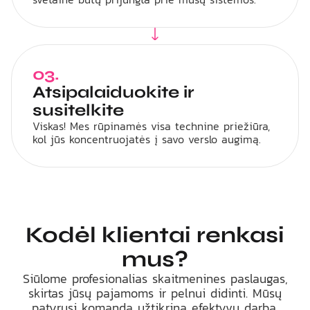
03.
Atsipalaiduokite ir
susitelkite
Viskas! Mes rūpinamės visa technine priežiūra,
kol jūs koncentruojatės į savo verslo augimą.
Kodėl klientai renkasi
mus?
Siūlome profesionalias skaitmenines paslaugas,
skirtas jūsų pajamoms ir pelnui didinti. Mūsų
patyrusi komanda užtikrina efektyvų darbą,