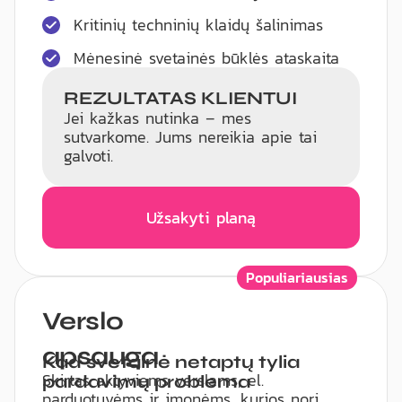
Kritinių techninių klaidų šalinimas
Mėnesinė svetainės būklės ataskaita
REZULTATAS KLIENTUI
Jei kažkas nutinka – mes
sutvarkome. Jums nereikia apie tai
galvoti.
Užsakyti planą
Populiariausias
Verslo
apsauga
Kad svetainė netaptų tylia
Skirtas aktyviems verslams, el.
pardavimų problema
parduotuvėms ir įmonėms, kurios nori