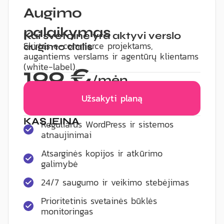
Augimo
palaikymas
Kai svetainė yra aktyvi verslo
Skirtas e-commerce projektams,
augimo dalis
augantiems verslams ir agentūrų klientams
(white-label).
199 €
/mėn.
Užsakyti planą
KAS ĮEINA
Reguliarūs WordPress ir sistemos
atnaujinimai
Atsarginės kopijos ir atkūrimo
galimybė
24/7 saugumo ir veikimo stebėjimas
Prioritetinis svetainės būklės
monitoringas