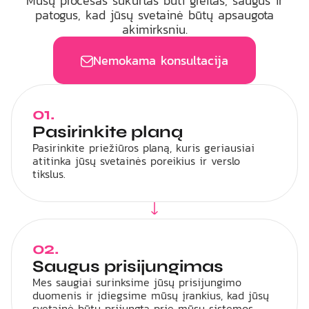
Mūsų procesas sukurtas būti greitas, saugus ir
patogus, kad jūsų svetainė būtų apsaugota
akimirksniu.
Nemokama konsultacija
01.
Pasirinkite planą
Pasirinkite priežiūros planą, kuris geriausiai
atitinka jūsų svetainės poreikius ir verslo
tikslus.
02.
Saugus prisijungimas
Mes saugiai surinksime jūsų prisijungimo
duomenis ir įdiegsime mūsų įrankius, kad jūsų
svetainė būtų prijungta prie mūsų sistemos.