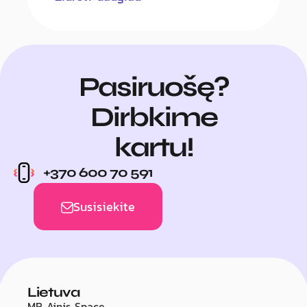
Pasiruošę?
Dirbkime
kartu!
+370 600 70 591
Susisiekite
Lietuva
MB Ainis Space