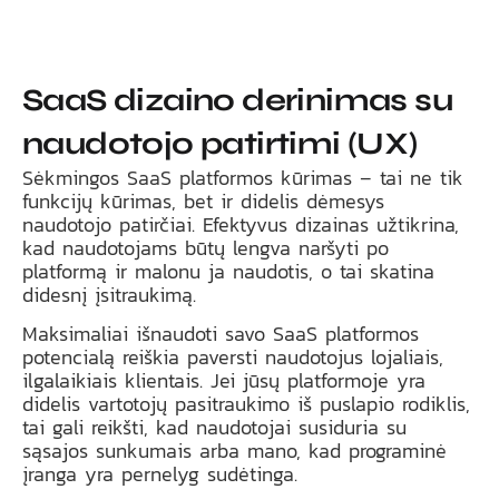
SaaS dizaino derinimas su
naudotojo patirtimi (UX)
Sėkmingos SaaS platformos kūrimas – tai ne tik
funkcijų kūrimas, bet ir didelis dėmesys
naudotojo patirčiai. Efektyvus dizainas užtikrina,
kad naudotojams būtų lengva naršyti po
platformą ir malonu ja naudotis, o tai skatina
didesnį įsitraukimą.
Maksimaliai išnaudoti savo SaaS platformos
potencialą reiškia paversti naudotojus lojaliais,
ilgalaikiais klientais. Jei jūsų platformoje yra
didelis vartotojų pasitraukimo iš puslapio rodiklis,
tai gali reikšti, kad naudotojai susiduria su
sąsajos sunkumais arba mano, kad programinė
įranga yra pernelyg sudėtinga.