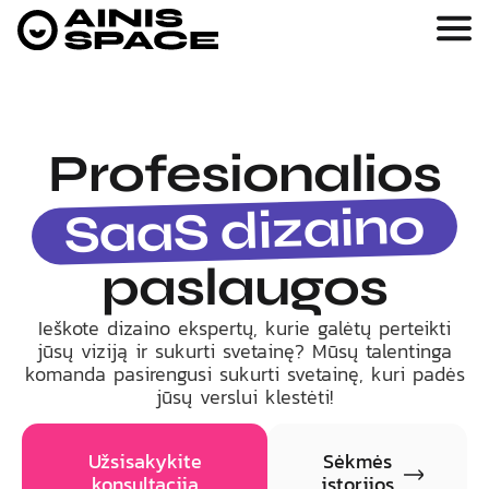
Profesionalios
SaaS dizaino
paslaugos
Ieškote dizaino ekspertų, kurie galėtų perteikti
jūsų viziją ir sukurti svetainę? Mūsų talentinga
komanda pasirengusi sukurti svetainę, kuri padės
jūsų verslui klestėti!
Užsisakykite
Sėkmės
konsultaciją
istorijos