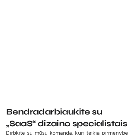
Bendradarbiaukite su
„SaaS“ dizaino specialistais
Dirbkite su mūsų komanda, kuri teikia pirmenybę