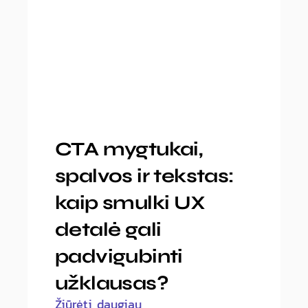
CTA mygtukai,
spalvos ir tekstas:
kaip smulki UX
detalė gali
padvigubinti
užklausas?
Žiūrėti daugiau