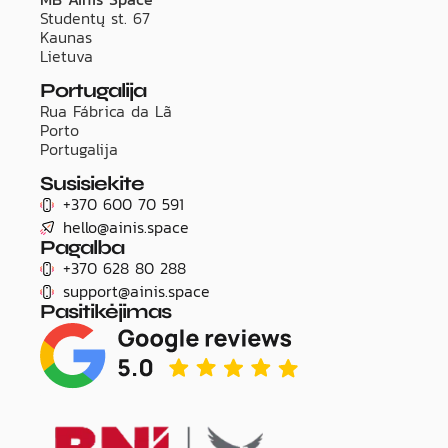
Studentų st. 67
Kaunas
Lietuva
Portugalija
Rua Fábrica da Lã
Porto
Portugalija
Susisiekite
+370 600 70 591
hello@ainis.space
Pagalba
+370 628 80 288
support@ainis.space
Pasitikėjimas
Title