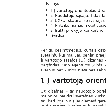
Turinys
1. Į vartotoją orientuotas diz
2. Naudotojo sąsaja: Tiltas t
3. UX/UI skatina konversijas
4. Pritaikomumas mobiliuosi
5. Išlikti priekyje konkurenc
Išvados
Per du dešimtmečius, kuriais dirbu
svetainių kūrimą. Jau seniai praėj
ir vartotojo sąsajos (UI) dizainas
pagrindas. Kaip agentūros „Ainis S
svarbus bet kurios svetainės sėkm
1. Į vartotoją orie
UX dizainas – tai naudotojo porei
malonios naudoti svetainės kūrimą
tai, kad joje būtų jaučiamasi gera
kuri supranta ir atitinka jų poreiki