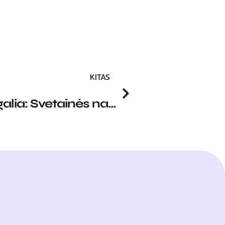
KITAS
UX/UI audito galia: Svetainės našumo ir naudotojo patirties gerinimas