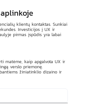
 aplinkoje
ncialių klientų kontaktas. Sunkiai
ekundes. Investicijos į UX ir
aulyje pirmas įspūdis yra labai
arti matėme, kaip apgalvota UX ir
lingą verslo priemonę.
bantiems žiniatinklio dizaino ir