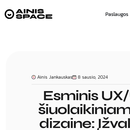
Paslaugos
Ainis Jankauskas
8 sausio, 2024
Esminis UX
šiuolaikiniam
dizaine: Įžva