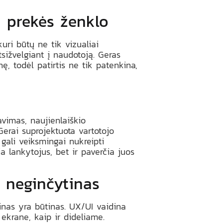
ų prekės ženklo
uri būtų ne tik vizualiai
tsižvelgiant į naudotoją. Geras
ę, todėl patirtis ne tik patenkina,
avimas, naujienlaiškio
erai suprojektuota vartotojo
 gali veiksmingai nukreipti
a lankytojus, bet ir paverčia juos
 neginčytinas
ainas yra būtinas. UX/UI vaidina
ekrane, kaip ir dideliame.