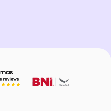
jimas
Title