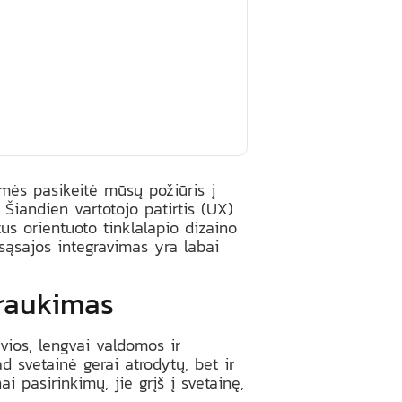
smės pasikeitė mūsų požiūris į
 Šiandien vartotojo patirtis (UX)
tus orientuoto tinklalapio dizaino
 sąsajos integravimas yra labai
traukimas
vios, lengvai valdomos ir
d svetainė gerai atrodytų, bet ir
 pasirinkimų, jie grįš į svetainę,