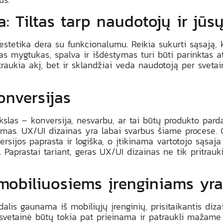
a: Tiltas tarp naudotojų ir jūs
estetika dera su funkcionalumu. Reikia sukurti sąsają, k
enas mygtukas, spalva ir išdėstymas turi būti parinktas a
traukia akį, bet ir sklandžiai veda naudotoją per svetain
onversijas
kslas – konversija, nesvarbu, ar tai būtų produkto pard
as. UX/UI dizainas yra labai svarbus šiame procese. G
ersijos paprasta ir logiška, o įtikinama vartotojo sąsaja
 Paprastai tariant, geras UX/UI dizainas ne tik pritrauki
mobiliuosiems įrenginiams yra
dalis gaunama iš mobiliųjų įrenginių, prisitaikantis diz
svetainė būtų tokia pat prieinama ir patraukli mažame 