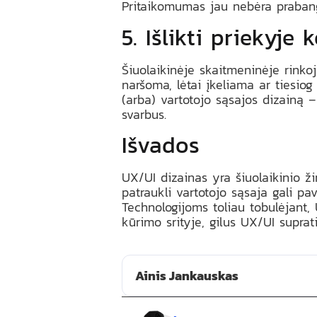
Pritaikomumas jau nebėra prabanga
5. Išlikti priekyj
Šiuolaikinėje skaitmeninėje rinkoj
naršoma, lėtai įkeliama ar tiesiog
(arba) vartotojo sąsajos dizainą –
svarbus.
Išvados
UX/UI dizainas yra šiuolaikinio ži
patraukli vartotojo sąsaja gali pa
Technologijoms toliau tobulėjant, 
kūrimo srityje, gilus UX/UI suprat
Ainis Jankauskas