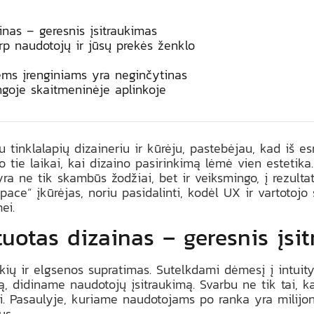
ainas – geresnis įsitraukimas
arp naudotojų ir jūsų prekės ženklo
ems įrenginiams yra neginčytinas
ingoje skaitmeninėje aplinkoje
 tinklalapių dizaineriu ir kūrėju, pastebėjau, kad iš e
o tie laikai, kai dizaino pasirinkimą lėmė vien estetika.
 yra ne tik skambūs žodžiai, bet ir veiksmingo, į rezulta
pace“ įkūrėjas, noriu pasidalinti, kodėl UX ir vartotojo
ei.
ntuotas dizainas – geresnis įsi
kių ir elgsenos supratimas. Sutelkdami dėmesį į intuity
, didiname naudotojų įsitraukimą. Svarbu ne tik tai, ka
i. Pasaulyje, kuriame naudotojams po ranka yra milijonai
us.