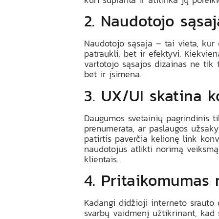
2. Naudotojo sąsaj
Naudotojo sąsaja – tai vieta, kur 
patraukli, bet ir efektyvi. Kiekvi
vartotojo sąsajos dizainas ne tik 
bet ir įsimena.
3. UX/UI skatina k
Daugumos svetainių pagrindinis ti
prenumerata, ar paslaugos užsakym
patirtis paverčia kelionę link konv
naudotojus atlikti norimą veiksmą.
klientais.
4. Pritaikomumas 
Kadangi didžioji interneto srauto 
svarbų vaidmenį užtikrinant, kad 