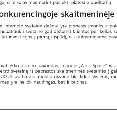
, o reikalavimas norint pasiekti platesnę auditoriją.
e konkurencingoje skaitmeninėje
e interneto svetainė dažnai yra pirmasis įmonės ir pote
 nepatraukli svetainė gali atstumti klientus per kelias s
 tai investicijos į pirmąjį įspūdį, o skaitmeniniame pas
niatinklio dizaino pagrindas. Įmonėje „Ainis Space“ iš 
versti svetainę iš paprastos skaitmeninės svetainės į ga
UX/UI svarba žiniatinklio dizaine tik didės. Visiems, dir
imas yra ne tik naudingas, bet ir būtinas.