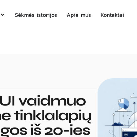
Sėkmės istorijos
Apie mus
Kontaktai
/UI vaidmuo
e tinklalapių
lgos iš 20-ies