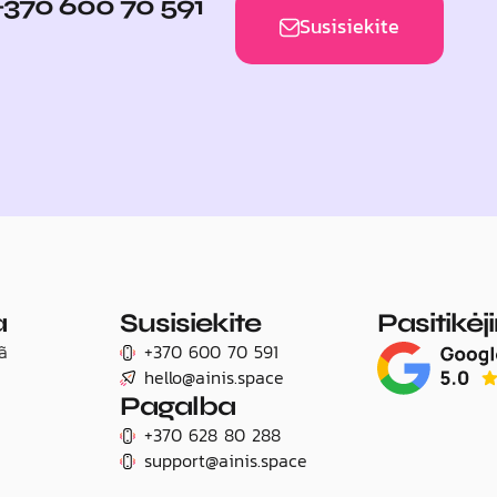
+370 600 70 591
Susisiekite
a
Susisiekite
Pasitikė
ã
+370 600 70 591
hello@ainis.space
Pagalba
+370 628 80 288
support@ainis.space