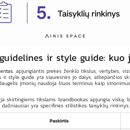
uidelines ir style guide: kuo j
entas
, apjungiantis prekės ženklo tikslus, vertybes, viz
 ir style guide yra siauresnės jo dalys, atliepančios ski
 daugelis įmonių naudoja šiuos terminus kaip sinonimus 
ja skirtingiems tikslams: brandbookas apjungia viską, b
ažniausiai yra specifinės stilistikos taisyklių rinkinys.
Paskirtis