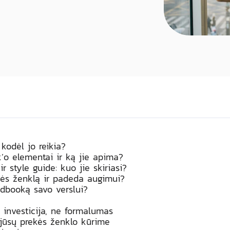
kodėl jo reikia?
’o elementai ir ką jie apima?
r style guide: kuo jie skiriasi?
kės ženklą ir padeda augimui?
ndbooką savo verslui?
 investicija, ne formalumas
 jūsų prekės ženklo kūrime