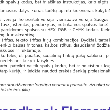
k spalvų kodus, bet ir aiškias instrukcijas, kaip elgtis 
damosios dalys, kurias turėtų apimti kiekvienas kokyb
 versija, horizontali versija, vienspalvė versija. Saugo
 (pvz., ištemtas, perdarkytas, netinkamos spalvos fone).
 papildomos spalvos su HEX, RGB ir CMYK kodais. Kiekv
inę, kur akcentinę.
šriftas, teksto šriftas ir jų kombinacijos. Dydžiai, tarpa
nklo balsas ir tonas, kalbos stilius, draudžiami žodžiai
aiškuose ir reklamoje.
kortelės, el. parašas, socialinių tinklų įrašų šablonai, 
edelsiant taikyti taisykles.
rbu pateikti ne tik spalvų kodus, bet ir neleistinus log
arp kūrėjų ir leidžia naudoti prekės ženklą profesional
am draudžiamam logotipo variantui pateikite vizualinį 
teksto taisyklių.