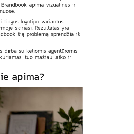
. Brandbook apima vizualines ir
onuose.
rtingus logotipo variantus,
moje skiriasi. Rezultatas yra
andbook šią problemą sprendžia iš
ris dirba su keliomis agentūromis
ukuriamas, tuo mažiau laiko ir
jie apima?