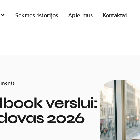
Sėkmės istorijos
Apie mus
Kontaktai
mments
book verslui:
adovas 2026