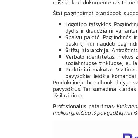
reiškia, kad dokumente rasite ne ti
Štai pagrindiniai brandbook sude
Logotipo taisyklės.
Pagrindinė
dydis ir draudžiami variantai
Spalvų paletė.
Pagrindinės ir
paskirtį: kur naudoti pagrind
Šriftų hierarchija.
Antraštinis 
Verbalo identitetas.
Prekės že
socialiniuose tinkluose, el. l
Praktiniai maketai.
Vizitinės 
pavyzdžiai leidžia komandai n
Produkcinėje brandbook dalyje sva
pavyzdžius. Tai sumažina klaidas t
išsilavinimo.
Profesionalus patarimas:
Kiekvien
mokosi greičiau iš pavyzdžių nei iš 