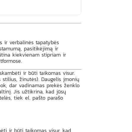
 ir verbalinės tapatybės
įstamumą, pasitikėjimą ir
ūtina kiekvienam stipriam ir
atformose.
skambėti ir būti taikomas visur.
s stilius, žinutės). Daugelis įmonių
dbook, dar vadinamas prekės ženklo
inį. Jis užtikrina, kad jūsų
elės, tiek el. pašto parašo
ėti ir būti taikomas visur, kad