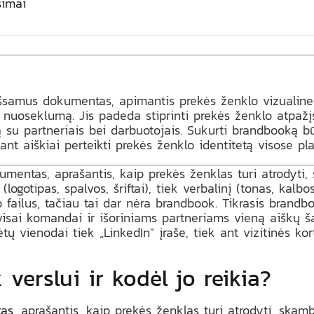
simai
šsamus dokumentas, apimantis prekės ženklo vizualines
s nuoseklumą. Jis padeda stiprinti prekės ženklo atpaž
ą su partneriais bei darbuotojais. Sukurti brandbooką b
ant aiškiai perteikti prekės ženklo identitetą visose pl
mentas, aprašantis, kaip prekės ženklas turi atrodyti, 
(logotipas, spalvos, šriftai), tiek verbalinį (tonas, kalbo
ino failus, tačiau tai dar nėra brandbook. Tikrasis bran
isai komandai ir išoriniams partneriams vieną aiškų šalt
ų vienodai tiek „LinkedIn" įraše, tiek ant vizitinės kort
verslui ir kodėl jo reikia?
tas
, aprašantis, kaip prekės ženklas turi atrodyti, skamb