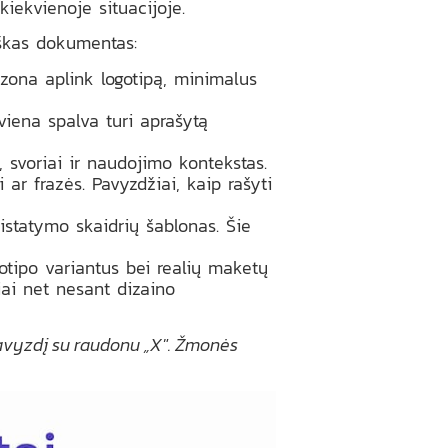
kiekvienoje situacijoje.
iškas dokumentas:
s zona aplink logotipą, minimalus
iena spalva turi aprašytą
i, svoriai ir naudojimo kontekstas.
 ar frazės. Pavyzdžiai, kaip rašyti
pristatymo skaidrių šablonas. Šie
otipo variantus bei realių maketų
iai net nesant dizaino
pavyzdį su raudonu „X". Žmonės