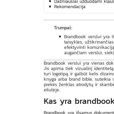
Dažniausiai užduodami klau
Rekomendacija
Trumpai:
Brandbook verslui yra i
taisykles, užtikrinančia
efektyvinti komunikacij
augančiam verslui, sieki
Brandbook verslui yra vienas doku
Jis apima tiek vizualinį identitetą 
turi logotipą ir galbūt kelis diza
knyga arba brand bible, suteikia v
prekės ženklas atrodytų ir skambėt
eilutėje.
Kas yra brandbook 
Brandbook yra išsamus dokumen