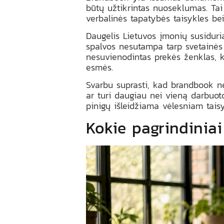
būtų užtikrintas nuoseklumas. Tai
verbalinės tapatybės taisykles be
Daugelis Lietuvos įmonių susiduria
spalvos nesutampa tarp svetainės 
nesuvienodintas prekės ženklas, k
esmės.
Svarbu suprasti, kad brandbook nėr
ar turi daugiau nei vieną darbuot
pinigų išleidžiama vėlesniam tais
Kokie pagrindiniai