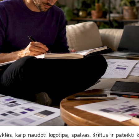
yklės
, kaip naudoti logotipą, spalvas, šriftus ir pateikt