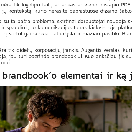
 nėra tik logotipo failų aplankas ar vieno puslapio PDF
i jų kontekstą, kurio nerasite paprastuose dizaino šabl
 su ta pačia problema: skirtingi darbuotojai naudoja ski
ir spaudinių, o komunikacijos tonas kiekvienoje platfor
urį vartotojai sunkiau atpažįsta ir mažiau pasitiki. Br
a tik didelių korporacijų įrankis. Augantis verslas, ku
oją, jau turi pagrindo brandbook’ui. Kuo anksčiau jis s
ymui.
 brandbook’o elementai ir ką 