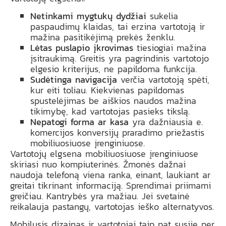
Netinkami mygtukų dydžiai
sukelia
paspaudimų klaidas, tai erzina vartotoją ir
mažina pasitikėjimą prekės ženklu.
Lėtas puslapio įkrovimas
tiesiogiai mažina
įsitraukimą. Greitis yra pagrindinis vartotojo
elgesio kriterijus, ne papildoma funkcija.
Sudėtinga navigacija
verčia vartotoją spėti,
kur eiti toliau. Kiekvienas papildomas
spustelėjimas be aiškios naudos mažina
tikimybę, kad vartotojas pasieks tikslą.
Nepatogi forma ar kasa
yra dažniausia e.
komercijos konversijų praradimo priežastis
mobiliuosiuose įrenginiuose.
Vartotojų elgsena mobiliuosiuose įrenginiuose
skiriasi nuo kompiuterinės. Žmonės dažnai
naudoja telefoną viena ranka, einant, laukiant ar
greitai tikrinant informaciją. Sprendimai priimami
greičiau. Kantrybės yra mažiau. Jei svetainė
reikalauja pastangų, vartotojas ieško alternatyvos.
Mobilusis dizainas ir vartotojai taip pat susiję per