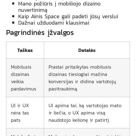
Mano požiūris į mobiliojo dizaino
nuvertinimą
Kaip Ainis Space gali padėti jūsų verslui
Dažnai užduodami klausimai
Pagrindinės įžvalgos
Taškas
Detalės
Mobilusis
Prastai pritaikytas mobilusis
dizainas
dizainas tiesiogiai mažina
veikia
konversijas ir didina vartotojų
pardavimus
pasitraukimą.
UI ir UX
UI apima tai, ką vartotojas mato
nėra tas
ir liečia, o UX apima visą
pats
naudotojo kelionę ir patirtį.