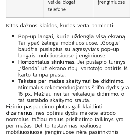
veikia blogai
įrenginiuose
telefone
Kitos dažnos klaidos, kurias verta paminėti:
Pop-up langai, kurie uždengia visą ekraną.
Tai ypač žalinga mobiliuosiuose. „Google"
baudžia puslapius su agresyviais pop-up
langais mobiliuosiuose įrenginiuose.
Horizontalus slinkimas.
Jei puslapio turinys
„išlenda" už ekrano ribų, vartotojo patirtis iš
karto tampa prasta.
Tekstas per mažas skaitymui be didinimo.
Minimalus rekomenduojamas šrifto dydis yra
16 px. Mažiau nei tai reikalauja didinimo, o
tai sustabdo skaitymo srautą.
Fizinio paspaudimo plotas gali klaidinti
dizainerius
, nes optinis dydis makete atrodo
normalus, tačiau realus prisilietimo taikinys yra
per mažas. Dėl to testavimas realiuose
mobiliuosiuose įrenginiuose nėra pasirinktinis