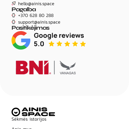
hello@ainis.space
Pagalba
+370 628 80 288
support@ainis.space
Pasitikėjimas
Title
Sėkmės istorijos
Apie mus