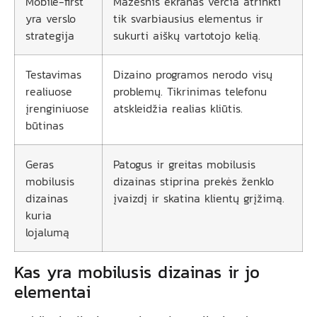
Mobile-first
Mažesnis ekranas verčia atrinkti
yra verslo
tik svarbiausius elementus ir
strategija
sukurti aiškų vartotojo kelią.
Testavimas
Dizaino programos nerodo visų
realiuose
problemų. Tikrinimas telefonu
įrenginiuose
atskleidžia realias kliūtis.
būtinas
Geras
Patogus ir greitas mobilusis
mobilusis
dizainas stiprina prekės ženklo
dizainas
įvaizdį ir skatina klientų grįžimą.
kuria
lojalumą
Kas yra mobilusis dizainas ir jo
elementai