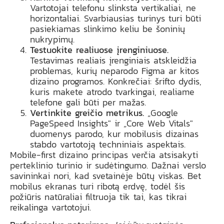
Vartotojai telefonu slinksta vertikaliai, ne
horizontaliai. Svarbiausias turinys turi būti
pasiekiamas slinkimo keliu be šoninių
nukrypimų.
Testuokite realiuose įrenginiuose.
Testavimas realiais įrenginiais atskleidžia
problemas, kurių neparodo Figma ar kitos
dizaino programos. Konkrečiai: šrifto dydis,
kuris makete atrodo tvarkingai, realiame
telefone gali būti per mažas.
Vertinkite greičio metrikus.
„Google
PageSpeed Insights" ir „Core Web Vitals"
duomenys parodo, kur mobilusis dizainas
stabdo vartotoją techniniais aspektais.
Mobile-first dizaino principas verčia atsisakyti
perteklinio turinio ir sudėtingumo. Dažnai verslo
savininkai nori, kad svetainėje būtų viskas. Bet
mobilus ekranas turi ribotą erdvę, todėl šis
požiūris natūraliai filtruoja tik tai, kas tikrai
reikalinga vartotojui.