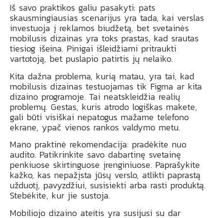
Iš savo praktikos galiu pasakyti: pats
skausmingiausias scenarijus yra tada, kai verslas
investuoja į reklamos biudžetą, bet svetainės
mobilusis dizainas yra toks prastas, kad srautas
tiesiog išeina. Pinigai išleidžiami pritraukti
vartotoją, bet puslapio patirtis jų nelaiko.
Kita dažna problema, kurią matau, yra tai, kad
mobilusis dizainas testuojamas tik Figma ar kita
dizaino programoje. Tai neatskleidžia realių
problemų. Gestas, kuris atrodo logiškas makete,
gali būti visiškai nepatogus mažame telefono
ekrane, ypač vienos rankos valdymo metu.
Mano praktinė rekomendacija: pradėkite nuo
audito. Patikrinkite savo dabartinę svetainę
penkiuose skirtinguose įrenginiuose. Paprašykite
kažko, kas nepažįsta jūsų verslo, atlikti paprastą
užduotį, pavyzdžiui, susisiekti arba rasti produktą.
Stebėkite, kur jie sustoja.
Mobiliojo dizaino ateitis yra susijusi su dar