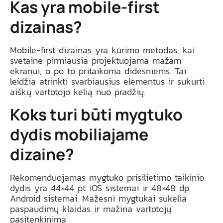
Kas yra mobile-first
dizainas?
Mobile-first dizainas yra kūrimo metodas, kai
svetainė pirmiausia projektuojama mažam
ekranui, o po to pritaikoma didesniems. Tai
leidžia atrinkti svarbiausius elementus ir sukurti
aiškų vartotojo kelią nuo pradžių.
Koks turi būti mygtuko
dydis mobiliajame
dizaine?
Rekomenduojamas mygtuko prisilietimo taikinio
dydis yra 44×44 pt iOS sistemai ir 48×48 dp
Android sistemai. Mažesni mygtukai sukelia
paspaudimų klaidas ir mažina vartotojų
pasitenkinimą.