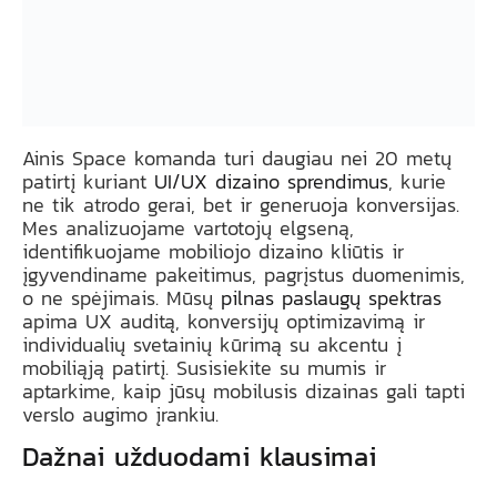
Ainis Space komanda turi daugiau nei 20 metų
patirtį kuriant
UI/UX dizaino sprendimus
, kurie
ne tik atrodo gerai, bet ir generuoja konversijas.
Mes analizuojame vartotojų elgseną,
identifikuojame mobiliojo dizaino kliūtis ir
įgyvendiname pakeitimus, pagrįstus duomenimis,
o ne spėjimais. Mūsų
pilnas paslaugų spektras
apima UX auditą, konversijų optimizavimą ir
individualių svetainių kūrimą su akcentu į
mobiliąją patirtį. Susisiekite su mumis ir
aptarkime, kaip jūsų mobilusis dizainas gali tapti
verslo augimo įrankiu.
Dažnai užduodami klausimai