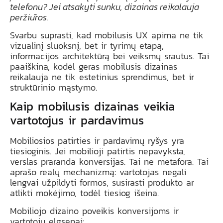
telefonu? Jei atsakyti sunku, dizainas reikalauja
peržiūros.
Svarbu suprasti, kad mobilusis UX apima ne tik
vizualinį sluoksnį, bet ir tyrimų etapą,
informacijos architektūrą bei veiksmų srautus. Tai
paaiškina, kodėl geras mobilusis dizainas
reikalauja ne tik estetinius sprendimus, bet ir
struktūrinio mąstymo.
Kaip mobilusis dizainas veikia
vartotojus ir pardavimus
Mobiliosios patirties ir pardavimų ryšys yra
tiesioginis. Jei mobilioji patirtis nepavyksta,
verslas praranda konversijas. Tai ne metafora. Tai
aprašo realų mechanizmą: vartotojas negali
lengvai užpildyti formos, susirasti produkto ar
atlikti mokėjimo, todėl tiesiog išeina.
Mobiliojo dizaino poveikis konversijoms ir
vartotojų elgsenai: