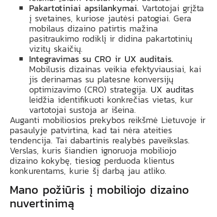
Pakartotiniai apsilankymai.
Vartotojai grįžta
į svetaines, kuriose jautėsi patogiai. Gera
mobilaus dizaino patirtis mažina
pasitraukimo rodiklį ir didina pakartotinių
vizitų skaičių.
Integravimas su CRO ir UX auditais.
Mobilusis dizainas veikia efektyviausiai, kai
jis derinamas su platesne konversijų
optimizavimo (CRO) strategija.
UX auditas
leidžia identifikuoti konkrečias vietas, kur
vartotojai sustoja ar išeina.
Auganti mobiliosios prekybos reikšmė Lietuvoje ir
pasaulyje patvirtina, kad tai nėra ateities
tendencija. Tai dabartinis realybės paveikslas.
Verslas, kuris šiandien ignoruoja mobiliojo
dizaino kokybę, tiesiog perduoda klientus
konkurentams, kurie šį darbą jau atliko.
Mano požiūris į mobiliojo dizaino
nuvertinimą