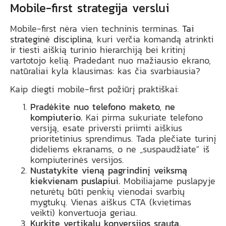
Mobile-first strategija verslui
Mobile-first nėra vien techninis terminas.
Tai
strateginė disciplina
, kuri verčia komandą atrinkti
ir tiesti aiškią turinio hierarchiją bei kritinį
vartotojo kelią. Pradedant nuo mažiausio ekrano,
natūraliai kyla klausimas: kas čia svarbiausia?
Kaip diegti mobile-first požiūrį praktiškai:
Pradėkite nuo telefono maketo, ne
kompiuterio.
Kai pirma sukuriate telefono
versiją, esate priversti priimti aiškius
prioritetinius sprendimus. Tada plečiate turinį
dideliems ekranams, o ne „suspaudžiate" iš
kompiuterinės versijos.
Nustatykite vieną pagrindinį veiksmą
kiekvienam puslapiui.
Mobiliajame puslapyje
neturėtų būti penkių vienodai svarbių
mygtukų. Vienas aiškus CTA (kvietimas
veikti) konvertuoja geriau.
Kurkite vertikalų konversijos srautą.