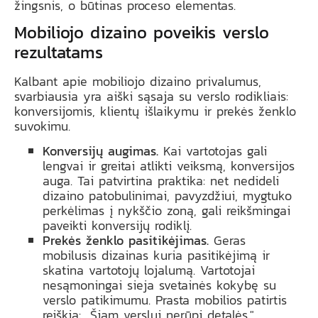
žingsnis, o būtinas proceso elementas.
Mobiliojo dizaino poveikis verslo
rezultatams
Kalbant apie mobiliojo dizaino privalumus,
svarbiausia yra aiški sąsaja su verslo rodikliais:
konversijomis, klientų išlaikymu ir prekės ženklo
suvokimu.
Konversijų augimas.
Kai vartotojas gali
lengvai ir greitai atlikti veiksmą, konversijos
auga. Tai patvirtina praktika: net nedideli
dizaino patobulinimai, pavyzdžiui, mygtuko
perkėlimas į nykščio zoną, gali reikšmingai
paveikti konversijų rodiklį.
Prekės ženklo pasitikėjimas.
Geras
mobilusis dizainas kuria pasitikėjimą ir
skatina vartotojų lojalumą. Vartotojai
nesąmoningai sieja svetainės kokybę su
verslo patikimumu. Prasta mobilios patirtis
reiškia: „Šiam verslui nerūpi detalės."