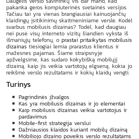
Daugelis verslo savininkų vis dar mano, kad
pakanka geros kompiuterinės svetainės versijos.
Tačiau tai yra vienas brangiausiai kainuojančių
klaidingų įsitikinimų skaitmeniniame versle. Kodėl
svarbus mobilusis dizainas? Todėl, kad daugiau
nei pusė visų interneto vizitų šiandien vyksta iš
išmaniųjų telefonų, o
prastai pritaikytas mobilusis
dizainas
tiesiogiai lemia prarastus klientus ir
mažesnes pajamas. Šiame straipsnyje
apžvelgsime, kas sudaro kokybišką mobilųjį
dizainą, kaip jis veikia vartotojų elgseną, kokia jo
reikšmė verslo rezultatams ir kokių klaidų vengti.
Turinys
Pagrindinės įžvalgos
Kas yra mobilusis dizainas ir jo elementai
Kaip mobilusis dizainas veikia vartotojus ir
pardavimus
Mobile-first strategija verslui
Dažniausios klaidos kuriant mobilų dizainą
Mobiliojo dizaino poveikis verslo rezultatams