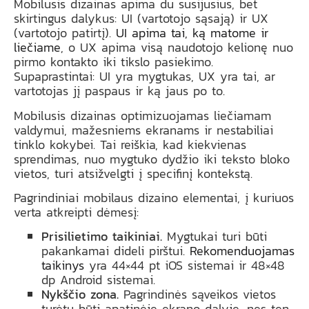
Mobilusis dizainas apima du susijusius, bet
skirtingus dalykus: UI (vartotojo sąsają) ir UX
(vartotojo patirtį).
UI apima tai, ką matome ir
liečiame
, o UX apima visą naudotojo kelionę nuo
pirmo kontakto iki tikslo pasiekimo.
Supaprastintai: UI yra mygtukas, UX yra tai, ar
vartotojas jį paspaus ir ką jaus po to.
Mobilusis dizainas optimizuojamas liečiamam
valdymui, mažesniems ekranams ir nestabiliai
tinklo kokybei. Tai reiškia, kad kiekvienas
sprendimas, nuo mygtuko dydžio iki teksto bloko
vietos, turi atsižvelgti į specifinį kontekstą.
Pagrindiniai mobilaus dizaino elementai, į kuriuos
verta atkreipti dėmesį:
Prisilietimo taikiniai.
Mygtukai turi būti
pakankamai dideli pirštui.
Rekomenduojamas
taikinys
yra 44×44 pt iOS sistemai ir 48×48
dp Android sistemai.
Nykščio zona.
Pagrindinės sąveikos vietos
turėtų būti apatinėje ekrano dalyje, nes ten