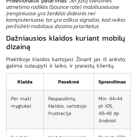
Profesionalus patarimas:
Jei jūsų svetainės
atmetimo rodiklis (bounce rate) mobiliuosiuose
įrenginiuose yra ženkliai didesnis nei
kompiuteriuose, tai yra aiškus signalas, kad reikia
peržiūrėti mobilaus dizaino prioritetus.
Dažniausios klaidos kuriant mobilų
dizainą
Praktikoje klaidos kartojasi. Žinant jas iš anksto,
galima sutaupyti ir laiko, ir prarastų klientų.
Klaida
Pasekmė
Sprendimas
Per maži
Paspaudimų
Min. 44×44
mygtukai
klaidos, vartotojo
pt iOS,
frustracija
48×48 dp
Android