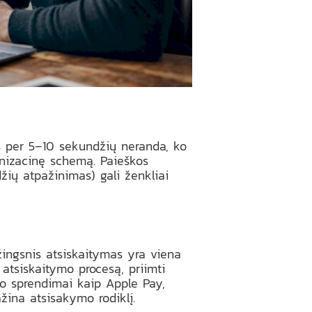
jas per 5–10 sekundžių neranda, ko
ganizacinę schemą. Paieškos
džių atpažinimas) gali ženkliai
ingsnis atsiskaitymas yra viena
i atsiskaitymo procesą, priimti
mo sprendimai kaip Apple Pay,
ažina atsisakymo rodiklį.