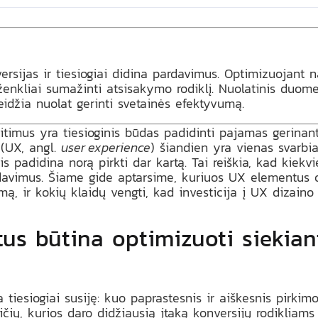
sijas ir tiesiogiai didina pardavimus. Optimizuojant na
 ženkliai sumažinti atsisakymo rodiklį. Nuolatinis duo
leidžia nuolat gerinti svetainės efektyvumą.
imus yra tiesioginis būdas padidinti pajamas gerinant v
 (UX, angl.
user experience
) šiandien yra vienas svarbia
tis padidina norą pirkti dar kartą. Tai reiškia, kad kiek
rdavimus. Šiame gide aptarsime, kuriuos UX elementus op
ą, ir kokių klaidų vengti, kad investicija į UX dizain
us būtina optimizuoti siekian
a tiesiogiai susiję: kuo paprastesnis ir aiškesnis pirki
čių, kurios daro didžiausią įtaką konversijų rodikliams 