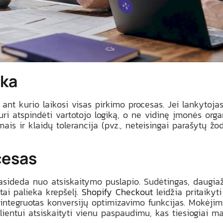
ška
, ant kurio laikosi visas pirkimo procesas. Jei lankyto
 turi atspindėti vartotojo logiką, o ne vidinę įmonės or
ais ir klaidų tolerancija (pvz., neteisingai parašytų žo
cesas
asideda nuo atsiskaitymo puslapio. Sudėtingas, daugiaž
tai palieka krepšelį.
Shopify Checkout
leidžia pritaikyt
 integruotas konversijų optimizavimo funkcijas. Mokėji
lientui atsiskaityti vienu paspaudimu, kas tiesiogiai m