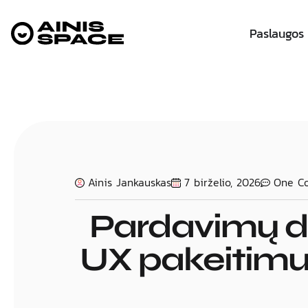
Paslaugos
Ainis Jankauskas
7 birželio, 2026
One C
Pardavimų d
UX pakeitimu