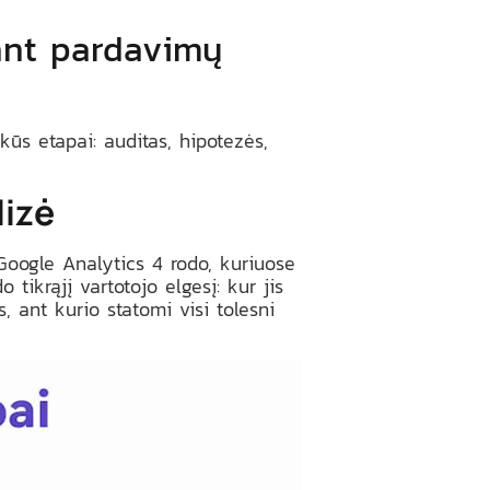
iant pardavimų
kūs etapai: auditas, hipotezės,
lizė
. Google Analytics 4 rodo, kuriuose
 tikrąjį vartotojo elgesį: kur jis
, ant kurio statomi visi tolesni