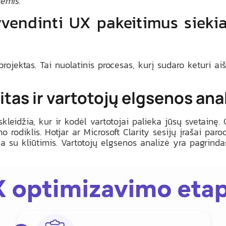
nėmis.
gyvendinti UX pakeitimus siek
rojektas. Tai nuolatinis procesas, kurį sudaro keturi aiš
tas ir vartotojų elgsenos ana
tskleidžia, kur ir kodėl vartotojai palieka jūsų svetainę
rodiklis. Hotjar ar Microsoft Clarity sesijų įrašai parodo
ia su kliūtimis. Vartotojų elgsenos analizė yra pagrindas