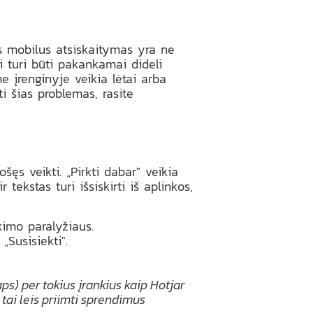
s mobilus atsiskaitymas yra ne
 turi būti pakankamai dideli
e įrenginyje veikia lėtai arba
i šias problemas, rasite
ęs veikti. „Pirkti dabar" veikia
tekstas turi išsiskirti iš aplinkos,
imo paralyžiaus.
„Susisiekti".
s) per tokius įrankius kaip Hotjar
o tai leis priimti sprendimus