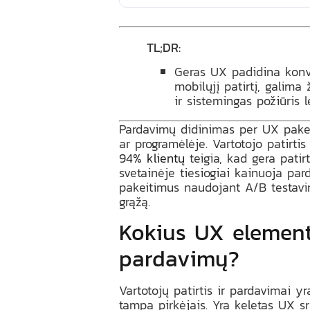
TL;DR:
Geras UX padidina konver
mobilųjį patirtį, galima
ir sistemingas požiūris 
Pardavimų didinimas per UX pakeit
ar programėlėje. Vartotojo patirtis
94% klientų
teigia, kad gera patir
svetainėje tiesiogiai kainuoja pa
pakeitimus naudojant A/B testavim
grąžą.
Kokius UX element
pardavimų?
Vartotojų patirtis ir pardavimai yr
tampa pirkėjais. Yra keletas UX sri