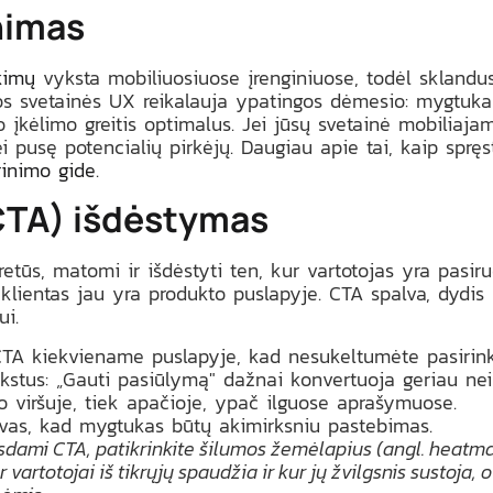
nimas
kimų
vyksta mobiliuosiuose įrenginiuose, todėl sklandu
os svetainės UX reikalauja ypatingos dėmesio: mygtukai
o įkėlimo greitis optimalus. Jei jūsų svetainė mobiliajam
 pusę potencialių pirkėjų. Daugiau apie tai, kaip spręst
rinimo gide
.
(CTA) išdėstymas
ūs, matomi ir išdėstyti ten, kur vartotojas yra pasiruoš
klientas jau yra produkto puslapyje. CTA spalva, dydis ir 
ui.
CTA kiekviename puslapyje, kad nesukeltumėte pasirink
kstus: „Gauti pasiūlymą" dažnai konvertuoja geriau nei 
o viršuje, tiek apačioje, ypač ilguose aprašymuose.
lvas, kad mygtukas būtų akimirksniu pastebimas.
isdami CTA, patikrinkite šilumos žemėlapius (angl. heatmap
r vartotojai iš tikrųjų spaudžia ir kur jų žvilgsnis sustoja, 