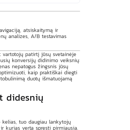
vigaciją, atsiskaitymą ir
menų analizes, A/B testavimas
artotojų patirtį jūsų svetainėje
usių konversijų didinimo veiksnių:
vienas nepatogus žingsnis jūsų
timizuoti, kaip praktiškai diegti
o tobulinimą duotų išmatuojamą
t didesnių
mo kelias, tuo daugiau lankytojų
ir kurias verta spręsti pirmiausia.