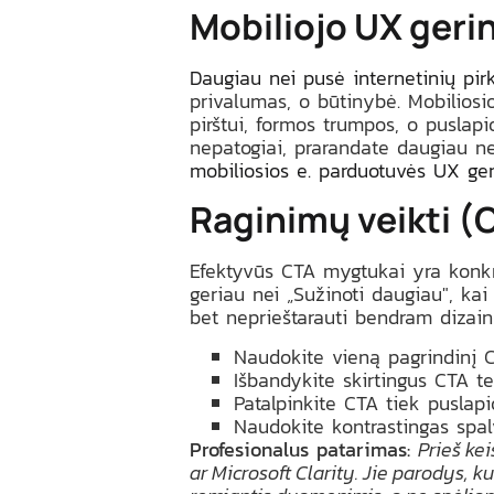
Mobiliojo UX geri
Daugiau nei pusė internetinių pir
privalumas, o būtinybė. Mobiliosi
pirštui, formos trumpos, o puslapi
nepatogiai, prarandate daugiau nei
mobiliosios e. parduotuvės UX ge
Raginimų veikti 
Efektyvūs CTA mygtukai yra konkret
geriau nei „Sužinoti daugiau", kai 
bet neprieštarauti bendram dizain
Naudokite vieną pagrindinį 
Išbandykite skirtingus CTA te
Patalpinkite CTA tiek puslapi
Naudokite kontrastingas spa
Profesionalus patarimas:
Prieš ke
ar Microsoft Clarity. Jie parodys, ku