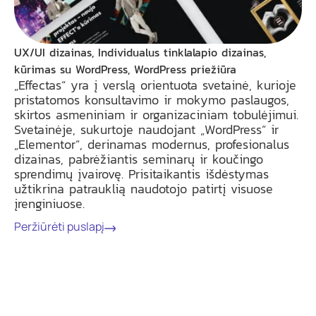
UX/UI dizainas, Individualus tinklalapio dizainas,
kūrimas su WordPress, WordPress priežiūra
„Effectas“ yra į verslą orientuota svetainė, kurioje
pristatomos konsultavimo ir mokymo paslaugos,
skirtos asmeniniam ir organizaciniam tobulėjimui.
Svetainėje, sukurtoje naudojant „WordPress“ ir
„Elementor“, derinamas modernus, profesionalus
dizainas, pabrėžiantis seminarų ir koučingo
sprendimų įvairovę. Prisitaikantis išdėstymas
užtikrina patrauklią naudotojo patirtį visuose
įrenginiuose.
Peržiūrėti puslapį