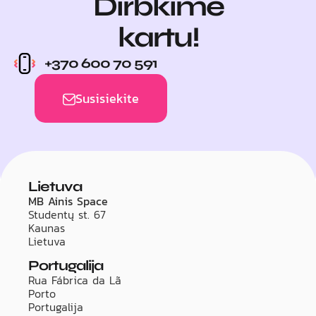
Dirbkime
kartu!
+370 600 70 591
Susisiekite
Lietuva
MB Ainis Space
Studentų st. 67
Kaunas
Lietuva
Portugalija
Rua Fábrica da Lã
Porto
Portugalija