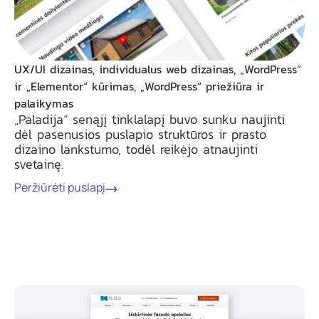
UX/UI dizainas, individualus web dizainas, „WordPress“
ir „Elementor“ kūrimas, „WordPress“ priežiūra ir
palaikymas
„Paladija“ senąjį tinklalapį buvo sunku naujinti
dėl pasenusios puslapio struktūros ir prasto
dizaino lankstumo, todėl reikėjo atnaujinti
svetainę.
Peržiūrėti puslapį