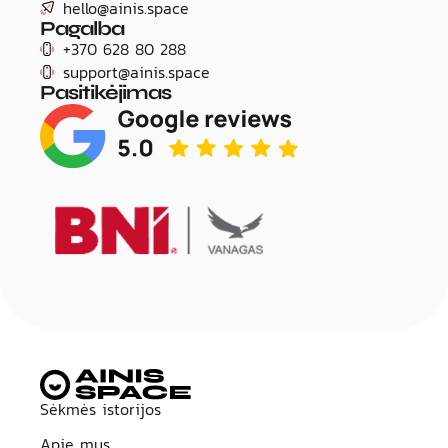
hello@ainis.space
Pagalba
+370 628 80 288
support@ainis.space
Pasitikėjimas
Title
Sėkmės istorijos
Apie mus