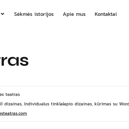
Sėkmės istorijos
Apie mus
Kontaktai
tras
es teatras
I dizainas, Individualus tinklalapio dizainas, kūrimas su Wor
esteatras.com