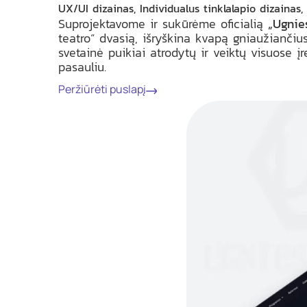
UX/UI dizainas, Individualus tinklalapio dizainas
Suprojektavome ir sukūrėme oficialią
„Ugnie
teatro“ dvasią, išryškina kvapą gniaužiančius
svetainė puikiai atrodytų ir veiktų visuose į
pasauliu.
Peržiūrėti puslapį