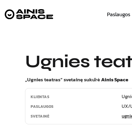
Paslaugos
Ugnies tea
„Ugnies teatras“ svetainę sukūrė
Ainis Space
Ugni
KLIENTAS
UX/U
PASLAUGOS
ugni
SVETAINĖ