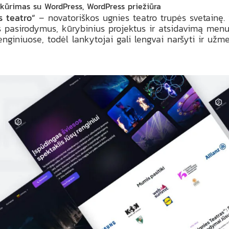
, kūrimas su WordPress, WordPress priežiūra
s teatro“
– novatoriškos ugnies teatro trupės svetainę.
 pasirodymus, kūrybinius projektus ir atsidavimą menui.
renginiuose, todėl lankytojai gali lengvai naršyti ir užm