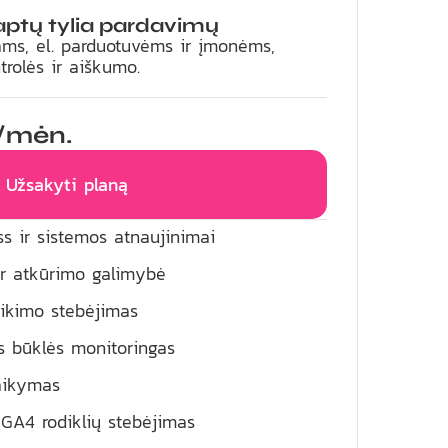
aptų tylia pardavimų
ams, el. parduotuvėms ir įmonėms,
trolės ir aiškumo.
/mėn.
Užsakyti planą
s ir sistemos atnaujinimai
ir atkūrimo galimybė
ikimo stebėjimas
ės būklės monitoringas
aikymas
 GA4 rodiklių stebėjimas