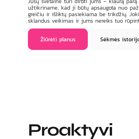
Jūsų svetainė turi dirbti jums – kiaurą parą
užtikriname, kad ji būtų apsaugota nuo pa
greičiu ir išliktų pasiekiama be trikdžių. Jo
sklandus veikimas ir jums nereiks tuo rūpint
Žiūrėti planus
Sėkmės istorij
Proaktyvi