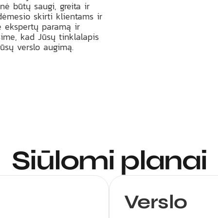
ė būtų saugi, greita ir
ėmesio skirti klientams ir
e ekspertų paramą ir
ime, kad Jūsų tinklalapis
Jūsų verslo augimą.
Siūlomi planai
Verslo