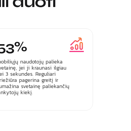
i duoti
53%
obiliųjų naudotojų palieka
vetainę, jei ji kraunasi ilgiau
ei 3 sekundes. Reguliari
riežiūra pagerina greitį ir
umažina svetainę paliekančių
ankytojų kiekį.