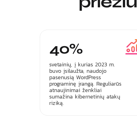
prieži
40%
svetainių, į kurias 2023 m.
buvo įsilaužta, naudojo
pasenusią WordPress
programinę įrangą. Reguliarūs
atnaujinimai ženkliai
sumažina kibernetinių atakų
riziką.