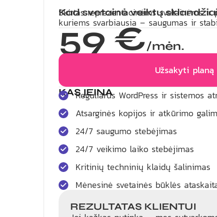
Skirtas reprezentacinėms svetainėms ir 
Kad svetainė veiktų sklandžia
kuriems svarbiausia – saugumas ir stabi
59 €
/mėn.
Užsakyti planą
KAS ĮEINA
Reguliarūs WordPress ir sistemos at
Atsarginės kopijos ir atkūrimo gali
24/7 saugumo stebėjimas
24/7 veikimo laiko stebėjimas
Kritinių techninių klaidų šalinimas
Mėnesinė svetainės būklės ataskait
REZULTATAS KLIENTUI