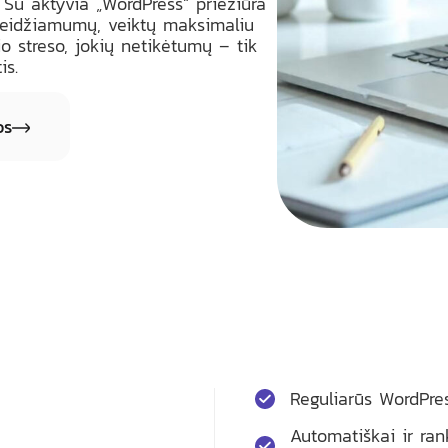
. Su aktyvia „WordPress“ priežiūra
žeidžiamumų, veiktų maksimaliu
kio streso, jokių netikėtumų – tik
is.
os
Reguliarūs WordPres
Automatiškai ir ran