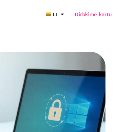
LT
Dirbkime kartu