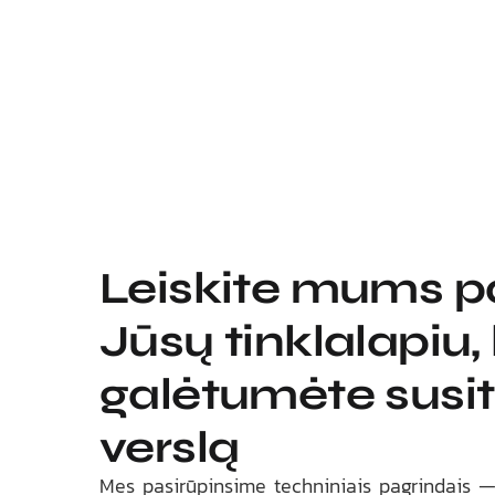
Leiskite mums pa
Jūsų tinklalapiu,
galėtumėte susite
verslą
Mes pasirūpinsime techniniais pagrindais —