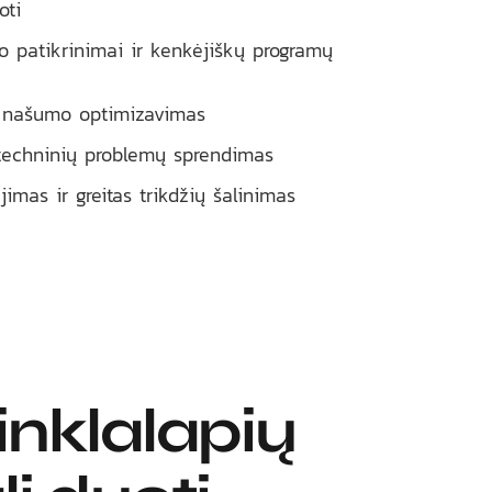
ti
o patikrinimai ir kenkėjiškų programų
ir našumo optimizavimas
 techninių problemų sprendimas
imas ir greitas trikdžių šalinimas
nklalapių