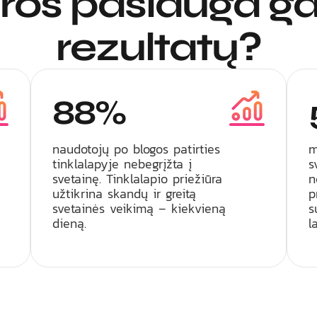
ūros paslauga gal
rezultatų?
88%
naudotojų po blogos patirties
m
tinklalapyje nebegrįžta į
s
svetainę. Tinklalapio priežiūra
n
užtikrina skandų ir greitą
p
svetainės veikimą – kiekvieną
s
dieną.
l