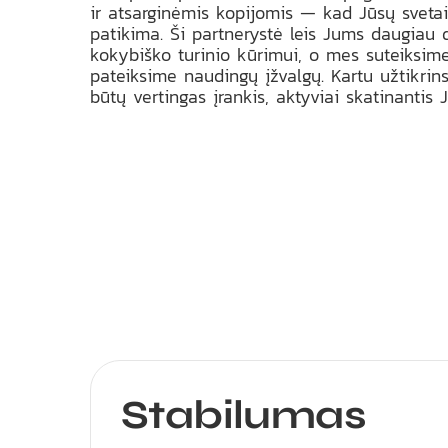
ir atsarginėmis kopijomis — kad Jūsų svetain
patikima. Ši partnerystė leis Jums daugiau d
kokybiško turinio kūrimui, o mes suteiksim
pateiksime naudingų įžvalgų. Kartu užtikrins
būtų vertingas įrankis, aktyviai skatinantis 
Stabilumas