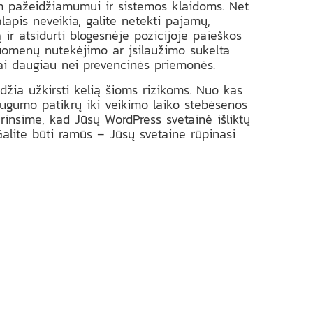
m pažeidžiamumui ir sistemos klaidoms. Net
alapis neveikia, galite netekti pajamų,
ą ir atsidurti blogesnėje pozicijoje paieškos
uomenų nutekėjimo ar įsilaužimo sukelta
ai daugiau nei prevencinės priemonės.
idžia užkirsti kelią šioms rizikoms. Nuo kas
augumo patikrų iki veikimo laiko stebėsenos
rinsime, kad Jūsų WordPress svetainė išliktų
 Galite būti ramūs – Jūsų svetaine rūpinasi