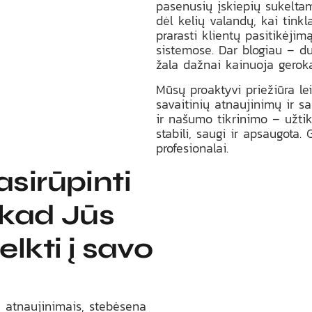
pasenusių įskiepių sukelta
dėl kelių valandų, kai tinkl
prarasti klientų pasitikėjim
sistemose. Dar blogiau – d
žala dažnai kainuoja gerok
Mūsų proaktyvi priežiūra le
savaitinių atnaujinimų ir s
ir našumo tikrinimo – užtik
stabili, saugi ir apsaugota.
profesionalai.
sirūpinti
 kad Jūs
lkti į savo
 atnaujinimais, stebėsena