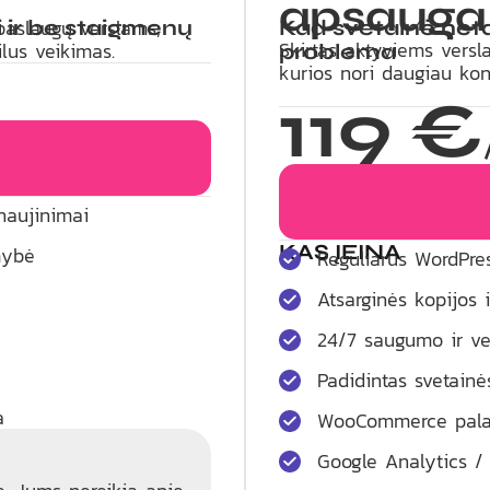
apsauga
paslaugų verslams,
i ir be staigmenų
Kad svetainė net
Skirtas aktyviems versl
lus veikimas.
problema
kurios nori daugiau kon
119 €
naujinimai
KAS ĮEINA
mybė
Reguliarūs WordPres
Atsarginės kopijos 
24/7 saugumo ir ve
Padidintas svetain
a
WooCommerce pal
Google Analytics /