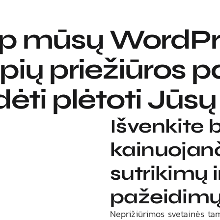
ip mūsų WordPr
apių priežiūros 
dėti plėtoti Jūsų
Išvenkite 
kainuojanč
sutrikimų 
pažeidim
Neprižiūrimos svetainės ta