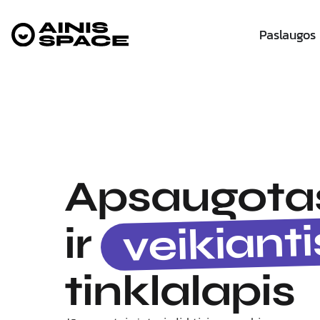
Paslaugos
Apsaugotas
veikianti
ir
tinklalapis