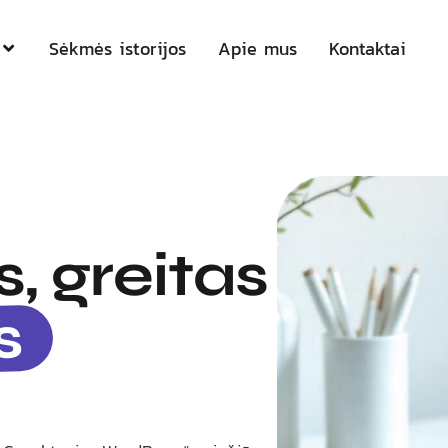
Sėkmės istorijos
Apie mus
Kontaktai
, greitas
s