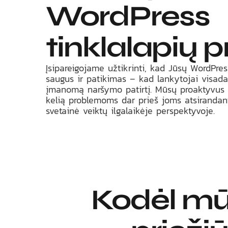
WordPress
tinklalapių p
Įsipareigojame užtikrinti, kad Jūsų WordPress
saugus ir patikimas – kad lankytojai visada
įmanomą naršymo patirtį. Mūsų proaktyvus p
kelią problemoms dar prieš joms atsirandan
svetainė veiktų ilgalaikėje perspektyvoje.
Kodėl mū