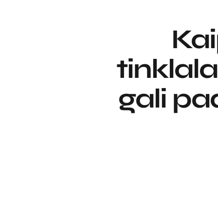
Ka
tinklal
gali pa