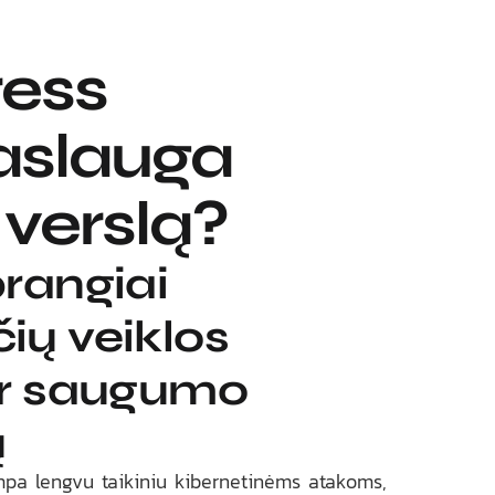
ess
paslauga
 verslą?
brangiai
ių veiklos
ir saugumo
ų
mpa lengvu taikiniu kibernetinėms atakoms,