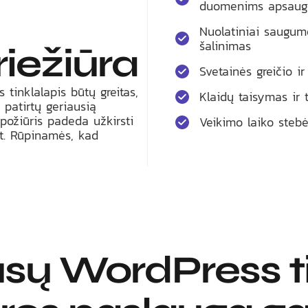
duomenims apsaugo
Nuolatiniai saugum
šalinimas
riežiūra
Svetainės greičio 
 tinklalapis būtų greitas,
Klaidų taisymas ir
 patirtų geriausią
ožiūris padeda užkirsti
Veikimo laiko stebėj
t. Rūpinamės, kad
sų WordPress ti