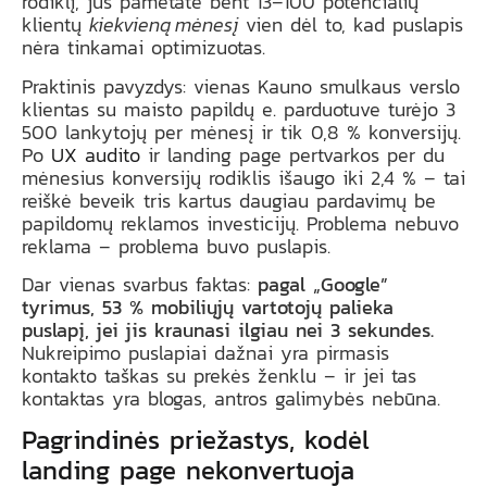
rodiklį, jūs pametate bent 13–100 potencialių
klientų
kiekvieną mėnesį
vien dėl to, kad puslapis
nėra tinkamai optimizuotas.
Praktinis pavyzdys: vienas Kauno smulkaus verslo
klientas su maisto papildų e. parduotuve turėjo 3
500 lankytojų per mėnesį ir tik 0,8 % konversijų.
Po
UX audito
ir landing page pertvarkos per du
mėnesius konversijų rodiklis išaugo iki 2,4 % – tai
reiškė beveik tris kartus daugiau pardavimų be
papildomų reklamos investicijų. Problema nebuvo
reklama – problema buvo puslapis.
Dar vienas svarbus faktas:
pagal „Google”
tyrimus, 53 % mobiliųjų vartotojų palieka
puslapį, jei jis kraunasi ilgiau nei 3 sekundes.
Nukreipimo puslapiai dažnai yra pirmasis
kontakto taškas su prekės ženklu – ir jei tas
kontaktas yra blogas, antros galimybės nebūna.
Pagrindinės priežastys, kodėl
landing page nekonvertuoja