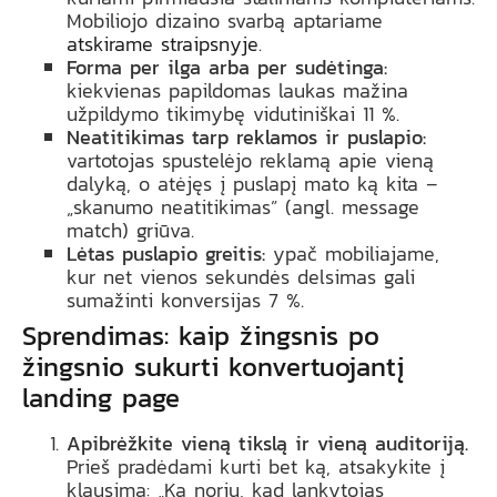
Mobiliojo dizaino svarbą aptariame
atskirame straipsnyje
.
Forma per ilga arba per sudėtinga:
kiekvienas papildomas laukas mažina
užpildymo tikimybę vidutiniškai 11 %.
Neatitikimas tarp reklamos ir puslapio:
vartotojas spustelėjo reklamą apie vieną
dalyką, o atėjęs į puslapį mato ką kita –
„skanumo neatitikimas” (angl. message
match) griūva.
Lėtas puslapio greitis:
ypač mobiliajame,
kur net vienos sekundės delsimas gali
sumažinti konversijas 7 %.
Sprendimas: kaip žingsnis po
žingsnio sukurti konvertuojantį
landing page
Apibrėžkite vieną tikslą ir vieną auditoriją.
Prieš pradėdami kurti bet ką, atsakykite į
klausimą: „Ką noriu, kad lankytojas