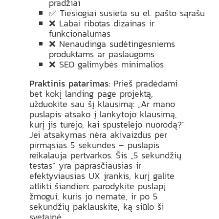
pradžiai
✅ Tiesiogiai susieta su el. pašto sąrašu
❌ Labai ribotas dizainas ir
funkcionalumas
❌ Nenaudinga sudėtingesniems
produktams ar paslaugoms
❌ SEO galimybės minimalios
Praktinis patarimas:
Prieš pradėdami
bet kokį landing page projektą,
užduokite sau šį klausimą: „Ar mano
puslapis atsako į lankytojo klausimą,
kurį jis turėjo, kai spustelėjo nuorodą?”
Jei atsakymas nėra akivaizdus per
pirmąsias 5 sekundes – puslapis
reikalauja pertvarkos. Šis „5 sekundžių
testas” yra paprasčiausias ir
efektyviausias UX įrankis, kurį galite
atlikti šiandien: parodykite puslapį
žmogui, kuris jo nematė, ir po 5
sekundžių paklauskite, ką siūlo ši
svetainė.