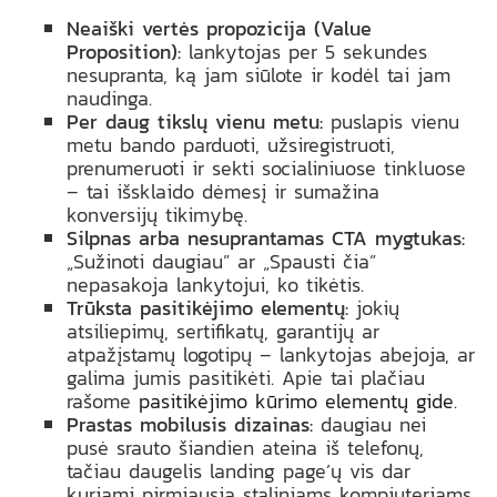
Neaiški vertės propozicija (Value
Proposition):
lankytojas per 5 sekundes
nesupranta, ką jam siūlote ir kodėl tai jam
naudinga.
Per daug tikslų vienu metu:
puslapis vienu
metu bando parduoti, užsiregistruoti,
prenumeruoti ir sekti socialiniuose tinkluose
– tai išsklaido dėmesį ir sumažina
konversijų tikimybę.
Silpnas arba nesuprantamas CTA mygtukas:
„Sužinoti daugiau” ar „Spausti čia”
nepasakoja lankytojui, ko tikėtis.
Trūksta pasitikėjimo elementų:
jokių
atsiliepimų, sertifikatų, garantijų ar
atpažįstamų logotipų – lankytojas abejoja, ar
galima jumis pasitikėti. Apie tai plačiau
rašome
pasitikėjimo kūrimo elementų gide
.
Prastas mobilusis dizainas:
daugiau nei
pusė srauto šiandien ateina iš telefonų,
tačiau daugelis landing page’ų vis dar
kuriami pirmiausia staliniams kompiuteriams.