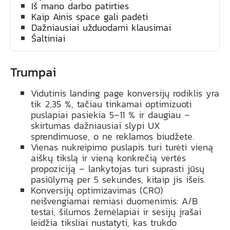
Iš mano darbo patirties
Kaip Ainis space gali padėti
Dažniausiai užduodami klausimai
Šaltiniai
Trumpai
Vidutinis landing page konversijų rodiklis yra
tik 2,35 %, tačiau tinkamai optimizuoti
puslapiai pasiekia 5–11 % ir daugiau –
skirtumas dažniausiai slypi UX
sprendimuose, o ne reklamos biudžete.
Vienas nukreipimo puslapis turi turėti vieną
aiškų tikslą ir vieną konkrečią vertės
propoziciją – lankytojas turi suprasti jūsų
pasiūlymą per 5 sekundes, kitaip jis išeis.
Konversijų optimizavimas (CRO)
neišvengiamai remiasi duomenimis: A/B
testai, šilumos žemėlapiai ir sesijų įrašai
leidžia tiksliai nustatyti, kas trukdo