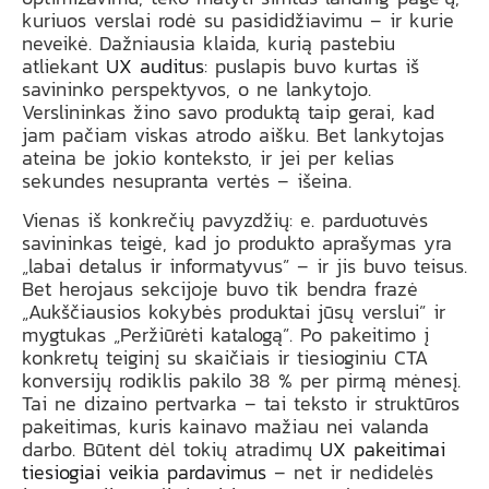
kuriuos verslai rodė su pasididžiavimu – ir kurie
neveikė. Dažniausia klaida, kurią pastebiu
atliekant
UX auditus
: puslapis buvo kurtas iš
savininko perspektyvos, o ne lankytojo.
Verslininkas žino savo produktą taip gerai, kad
jam pačiam viskas atrodo aišku. Bet lankytojas
ateina be jokio konteksto, ir jei per kelias
sekundes nesupranta vertės – išeina.
Vienas iš konkrečių pavyzdžių: e. parduotuvės
savininkas teigė, kad jo produkto aprašymas yra
„labai detalus ir informatyvus” – ir jis buvo teisus.
Bet herojaus sekcijoje buvo tik bendra frazė
„Aukščiausios kokybės produktai jūsų verslui” ir
mygtukas „Peržiūrėti katalogą”. Po pakeitimo į
konkretų teiginį su skaičiais ir tiesioginiu CTA
konversijų rodiklis pakilo 38 % per pirmą mėnesį.
Tai ne dizaino pertvarka – tai teksto ir struktūros
pakeitimas, kuris kainavo mažiau nei valanda
darbo. Būtent dėl tokių atradimų
UX pakeitimai
tiesiogiai veikia pardavimus
– net ir nedidelės