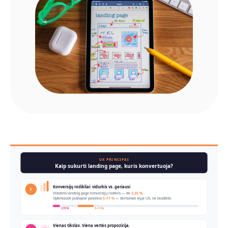
UX PRINCIPAI
Kaip sukurti landing page, kuris konvertuoja?
Konversijų rodikliai: vidurkis vs. geriausi
1
Vidutinis landing page konversijų rodiklis — tik
2,35 %
.
Optimizuoti puslapiai pasiekia
5–11 %
— skirtumas slypi UX, ne biudžete.
2,35 %
5–11 %
Vienas tikslas. Viena vertės propozicija.