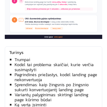
2
Kiekvienas landing page turi turėti
vieną aiškų tikslą
ir pasiūlymą.
Lankytojas turi suprasti jūsų pasiūlymą per
5 sekundes
, kitaip išeis.
⏱ Sprendimas priimamas per 5 sekundes — aiškumas yra privalomas
CRO: duomenimis grįstas optimizavimas
3
A/B testai, šilumos žemėlapiai
ir sesijų įrašai atskleidžia kliūtis.
Tikslūs duomenys leidžia nustatyti, kas trukdo lankytojui tapti klientu.
A/B testai
Šilumos žemėlapiai
Sesijų įrašai
Ainis space
·
ainis.space
Turinys
Trumpai
Kodėl tai problema: skaičiai, kurie verčia
susimąstyti
Pagrindinės priežastys, kodėl landing page
nekonvertuoja
Sprendimas: kaip žingsnis po žingsnio
sukurti konvertuojantį landing page
Variantų palyginimas: skirtingi landing
page kūrimo būdai
Ką verta įsiminti