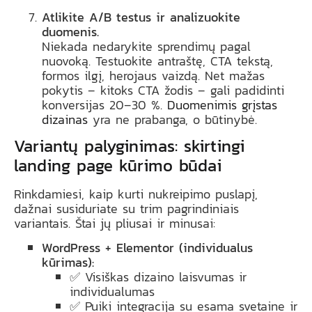
Atlikite A/B testus ir analizuokite
duomenis.
Niekada nedarykite sprendimų pagal
nuovoką. Testuokite antraštę, CTA tekstą,
formos ilgį, herojaus vaizdą. Net mažas
pokytis – kitoks CTA žodis – gali padidinti
konversijas 20–30 %.
Duomenimis grįstas
dizainas
yra ne prabanga, o būtinybė.
Variantų palyginimas: skirtingi
landing page kūrimo būdai
Rinkdamiesi, kaip kurti nukreipimo puslapį,
dažnai susiduriate su trim pagrindiniais
variantais. Štai jų pliusai ir minusai:
WordPress + Elementor (individualus
kūrimas):
✅ Visiškas dizaino laisvumas ir
individualumas
✅ Puiki integracija su esama svetaine ir