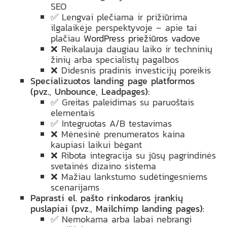
SEO
✅ Lengvai plečiama ir prižiūrima
ilgalaikėje perspektyvoje – apie tai
plačiau
WordPress priežiūros vadove
❌ Reikalauja daugiau laiko ir techninių
žinių arba specialistų pagalbos
❌ Didesnis pradinis investicijų poreikis
Specializuotos landing page platformos
(pvz., Unbounce, Leadpages):
✅ Greitas paleidimas su paruoštais
elementais
✅ Integruotas A/B testavimas
❌ Mėnesinė prenumeratos kaina
kaupiasi laikui bėgant
❌ Ribota integracija su jūsų pagrindinės
svetainės dizaino sistema
❌ Mažiau lankstumo sudėtingesniems
scenarijams
Paprasti el. pašto rinkodaros įrankių
puslapiai (pvz., Mailchimp landing pages):
✅ Nemokama arba labai nebrangi