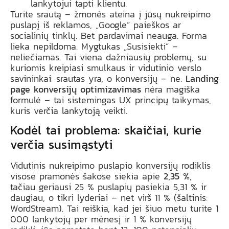
lankytojui tapti klientu.
Turite srautą – žmonės ateina į jūsų nukreipimo
puslapį iš reklamos, „Google” paieškos ar
socialinių tinklų. Bet pardavimai neauga. Forma
lieka nepildoma. Mygtukas „Susisiekti” –
neliečiamas. Tai viena dažniausių problemų, su
kuriomis kreipiasi smulkaus ir vidutinio verslo
savininkai: srautas yra, o konversijų – ne.
Landing
page konversijų optimizavimas
nėra magiška
formulė – tai sistemingas UX principų taikymas,
kuris verčia lankytoją veikti.
Kodėl tai problema: skaičiai, kurie
verčia susimąstyti
Vidutinis nukreipimo puslapio konversijų rodiklis
visose pramonės šakose siekia apie
2,35 %
,
tačiau geriausi 25 % puslapių pasiekia 5,31 % ir
daugiau, o tikri lyderiai – net virš 11 % (šaltinis:
WordStream). Tai reiškia, kad jei šiuo metu turite 1
000 lankytojų per mėnesį ir 1 % konversijų