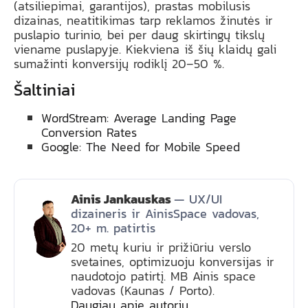
(atsiliepimai, garantijos), prastas mobilusis
dizainas, neatitikimas tarp reklamos žinutės ir
puslapio turinio, bei per daug skirtingų tikslų
viename puslapyje. Kiekviena iš šių klaidų gali
sumažinti konversijų rodiklį 20–50 %.
Šaltiniai
WordStream: Average Landing Page
Conversion Rates
Google: The Need for Mobile Speed
Ainis Jankauskas
— UX/UI
dizaineris ir AinisSpace vadovas,
20+ m. patirtis
20 metų kuriu ir prižiūriu verslo
svetaines, optimizuoju konversijas ir
naudotojo patirtį. MB Ainis space
vadovas (Kaunas / Porto).
Daugiau apie autorių