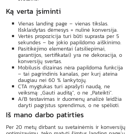
Ką verta įsiminti
Vienas landing page – vienas tikslas.
Išsklaidytas dėmesys = nulinė konversija.
Vertės propozicija turi būti suprasta per 5
sekundes – be jokio papildomo aiškinimo.
Pasitikėjimo elementai (atsiliepimai,
garantijos, sertifikatai) yra ne dekoracija, o
konversijų svertas.
Mobilusis dizainas nėra papildoma funkcija
– tai pagrindinis kanalas, per kurį ateina
daugiau nei 60 % lankytojų.
CTA mygtukas turi aprašyti naudą, ne
veiksmą: „Gauti auditą”, o ne „Pateikti”.
A/B testavimas ir duomenų analizė leidžia
daryti pagrįstus sprendimus, o ne spėlioti.
Iš mano darbo patirties
Per 20 metų dirbant su svetainėmis ir konversijų
optimizavimu, teko matyti šimtus landing page’ų,