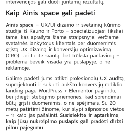
intervencijos gali duoti juntamų rezultatų.
Kaip Ainis space gali padėti
Ainis space
– UX/UI dizaino ir svetainių kūrimo
studija iš Kauno ir Porto – specializuojasi tiksliai
tame, kas aprašyta šiame straipsnyje: verčiame
svetainės lankytojus klientais per duomenimis
grįstą UX dizainą ir konversijų optimizavimą
(CRO). Jei turite srautą, bet trūksta pardavimų –
problema beveik visada yra puslapyje, o ne
reklamoje.
Galime padėti jums atlikti profesionalų
UX auditą
,
suprojektuoti ir sukurti aukšto konversijų rodiklio
landing page WordPress + Elementor pagrindu,
bei įdiegti stebėjimo priemones, kad sprendimai
būtų grįsti duomenimis, o ne spėjimais. Su 20
metų patirtimi žinome, kur slypi silpnosios vietos
– ir kaip jas pašalinti.
Susisiekite ir aptarkime,
kaip jūsų nukreipimo puslapis gali pradėti dirbti
pilnu pajėgumu.