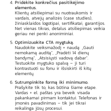
Pridėkite konkrečius pasitikėjimo
elementus.
Klientų atsiliepimai su nuotraukomis ir
vardais, atvejų analizės (case studies),
žiniasklaidos logotipai, sertifikatai, garantijos.
Net vienas tikras, detalus atsiliepimas veikia
geriau nei penki anoniminiai.
Optimizuokite CTA mygtuką.
Naudokite veiksmažodį + naudą: „Gauti
nemokamą auditą”, „Pradėti 14 dienų
bandymą”, „Atsisiųsti vadovą dabar”.
Testuokite mygtuko spalvą – ji turi
kontrastuoti su fonu ir išsiskirti iš kitų
elementų.
Sutrumpinkite formą iki minimumo.
Prašykite tik to, kas būtina šiame etape.
Vardas + el. paštas yra beveik visada
pakankamai pirmam kontaktui. Telefonas ir
įmonės pavadinimas – tik jei tikrai
reikalinga jūsų procesui.