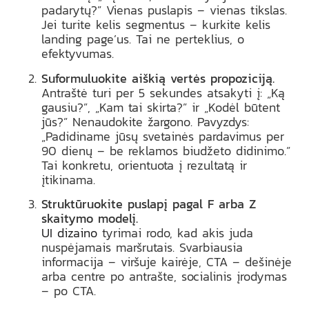
padarytų?” Vienas puslapis – vienas tikslas.
Jei turite kelis segmentus – kurkite kelis
landing page’us. Tai ne perteklius, o
efektyvumas.
Suformuluokite aiškią vertės propoziciją.
Antraštė turi per 5 sekundes atsakyti į: „Ką
gausiu?”, „Kam tai skirta?” ir „Kodėl būtent
jūs?” Nenaudokite žargono. Pavyzdys:
„Padidiname jūsų svetainės pardavimus per
90 dienų – be reklamos biudžeto didinimo.”
Tai konkretu, orientuota į rezultatą ir
įtikinama.
Struktūruokite puslapį pagal F arba Z
skaitymo modelį.
UI dizaino
tyrimai rodo, kad akis juda
nuspėjamais maršrutais. Svarbiausia
informacija – viršuje kairėje, CTA – dešinėje
arba centre po antrašte, socialinis įrodymas
– po CTA.