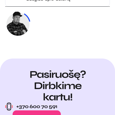
Pasiruošę?
Dirbkime
kartu!
+370 600 70 591